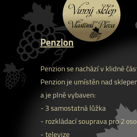
Penzion
Penzion se nachází v klidné čás
Penzion je umístěn nad sklepem
a je plně vybaven:
- 3 samostatná lůžka
- rozkládací souprava pro 2 os
- televize