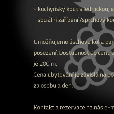
- kuchyňský kout s ledničkou, 
- sociální zařízení /sprchový k
Umožňujeme úschovu kol a park
posezení. Dostupnost do centra
je 200 m.
Cena ubytování je závislá na p
za osobu a den.
Kontakt a rezervace na nás e-m