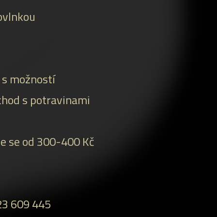
rovlnkou
 s možností
bchod s potravinami
je se od 300-400 Kč
723 609 445