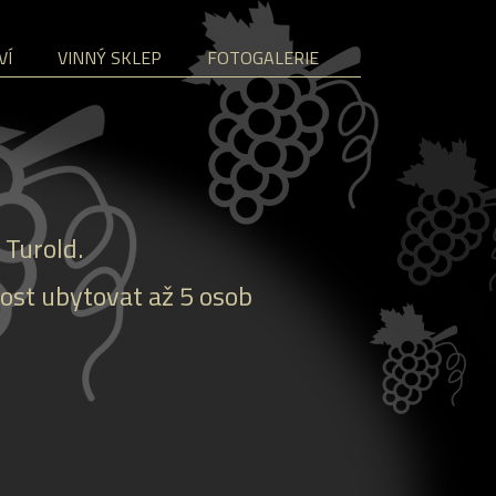
VÍ
VINNÝ SKLEP
FOTOGALERIE
 Turold.
ost ubytovat až 5 osob