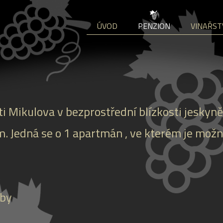
ÚVOD
PENZION
VINAŘST
ti Mikulova v bezprostřední blízkosti jeskyně
. Jedná se o 1 apartmán , ve kterém je možn
oby