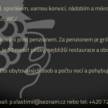
el. sporákem, varnou konvicí, nádobím a mik
out, WC/
ování před penzionem. Za penzionem je gril
 je 10 minut pěšky, nejbližší restaurace a o
očtu ubytovaných osob a počtu nocí a pohybu
ail: p.vlastimil@seznam.cz nebo tel: +420 